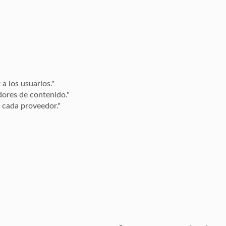
a los usuarios."
dores de contenido."
 cada proveedor."